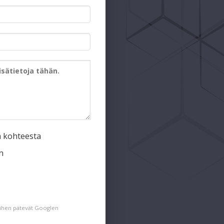
a kohteesta
n
siihen pätevät Googlen