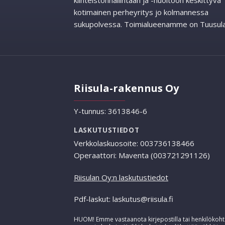
kiinteistönhallintaan ja -huoltoon keskittyvä
kotimainen perheyritys jo kolmannessa
sukupolvessa. Toimialueenamme on Tuusula
Riisula-rakennus Oy
Y-tunnus: 3613846-6
LASKUTUSTIEDOT
Verkkolaskuosoite: 003736138466
Operaattori: Maventa (003721291126)
Riisulan Oy:n laskutustiedot
Pdf-laskut: laskutus@riisula.fi
HUOM! Emme vastaanota kirjepostilla tai henkilökohta