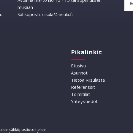
Avoinna ma-to klo 10 - 15 tai sopimuksen
mukaan
.
Sähköposti:
riisula@riisula.fi
Pikalinkit
Etusivu
Asunnot
Tietoa Riisulasta
Referenssit
Toimitilat
Yhteystiedot
isiin sähköpostiosoitteisiin