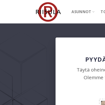
Skip
to
ASUNNOT
T
content
PYYDÄ
Täytä oheine
Olemme t