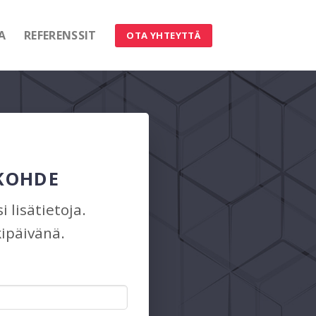
A
REFERENSSIT
OTA YHTEYTTÄ
 KOHDE
 lisätietoja.
ipäivänä.