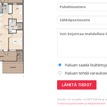
Haluan saada lisätietoj
Haluan tehdä varaukse
Sivusto on suojattu reCAPTCHA:lla ja 
Tietosuojalauseke
ja
käyttöehdot
.