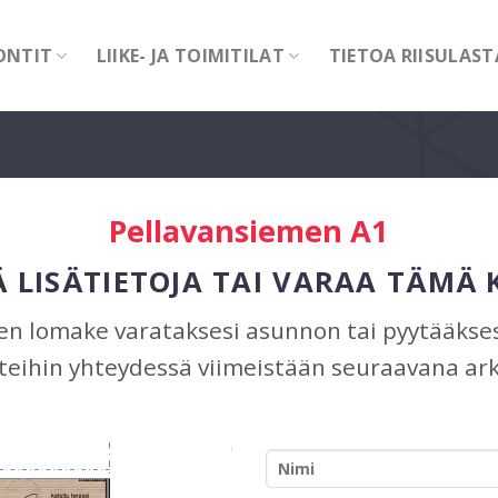
ONTIT
LIIKE- JA TOIMITILAT
TIETOA RIISULAST
Pellavansiemen A1
 LISÄTIETOJA TAI VARAA TÄMÄ
n lomake varataksesi asunnon tai pyytääksesi
eihin yhteydessä viimeistään seuraavana ark