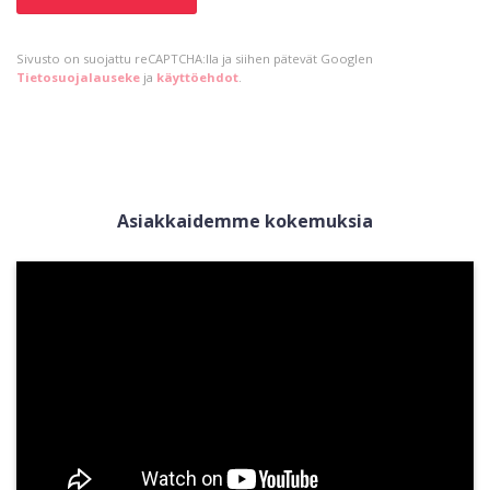
Sivusto on suojattu reCAPTCHA:lla ja siihen pätevät Googlen
Tietosuojalauseke
ja
käyttöehdot
.
Asiakkaidemme kokemuksia