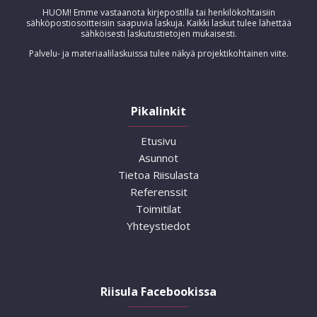
HUOM! Emme vastaanota kirjepostilla tai henkilökohtaisiin
sähköpostiosoitteisiin saapuvia laskuja. Kaikki laskut tulee lähettää
sähköisesti laskutustietojen mukaisesti.
Palvelu- ja materiaalilaskuissa tulee näkyä projektikohtainen viite.
Pikalinkit
Etusivu
Asunnot
Tietoa Riisulasta
Referenssit
Toimitilat
Yhteystiedot
Riisula Facebookissa