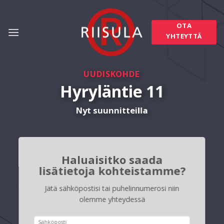
Skip
to
OTA
content
YHTEYTTÄ
UUDISKOHDE
Hyryläntie 11
Nyt suunnitteilla
Haluaisitko saada
lisätietoja kohteistamme?
Jätä sähköpostisi tai puhelinnumerosi niin
olemme yhteydessä