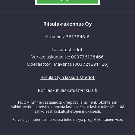
Riisula-rakennus Oy
Y-tunnus: 3613846-6
Laskutustiedot:
Verkkolaskuosoite: 003736138466
Operaattori: Maventa (003721291126)
Riisula Oy:n laskutustiedot
Pdf-laskut: laskutus@riisula.fi
HUOM! Emme vastaanota kirjepostilla tai henkilökohtaisiin
sähköpostiosoitteisiin saapuvia laskuja. Kaikki laskut tulee lähettää
sähköisesti laskutustietojen mukaisesti.
Palvelu- ja materiaalilaskuissa tulee näkyä projektikohtainen viite.