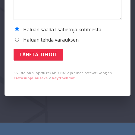
Haluan saada lisätietoja kohteesta
Haluan tehdä varauksen
Sivusto on suojattu reCAPTCHA:lla ja siihen pätevät Googlen
Tietosuojalauseke
ja
käyttöehdot
.