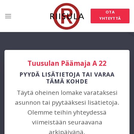
Skip
to
OTA
content
YHTEYTTÄ
Tuusulan Päämaja A 22
PYYDÄ LISÄTIETOJA TAI VARAA
TÄMÄ KOHDE
Täytä oheinen lomake varataksesi
asunnon tai pyytääksesi lisätietoja.
Olemme teihin yhteydessä
viimeistään seuraavana
arkipäivänä.