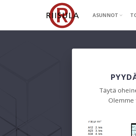
Skip
to
ASUNNOT
T
content
PYYDÄ
Täytä oheine
Olemme t