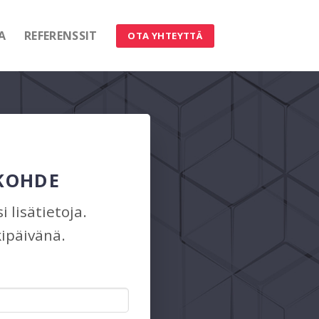
A
REFERENSSIT
OTA YHTEYTTÄ
 KOHDE
 lisätietoja.
ipäivänä.