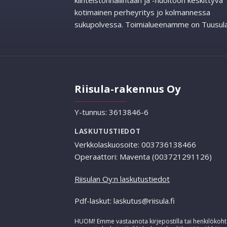
kiinteistönhallintaan ja -huoltoon keskittyvä
kotimainen perheyritys jo kolmannessa
sukupolvessa. Toimialueenamme on Tuusula
Riisula-rakennus Oy
Y-tunnus: 3613846-6
LASKUTUSTIEDOT
Verkkolaskuosoite: 003736138466
Operaattori: Maventa (003721291126)
Riisulan Oy:n laskutustiedot
Pdf-laskut: laskutus@riisula.fi
HUOM! Emme vastaanota kirjepostilla tai henkilökohta