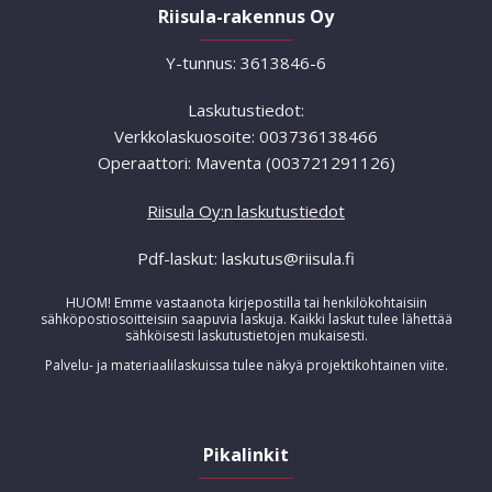
Riisula-rakennus Oy
Y-tunnus: 3613846-6
Laskutustiedot:
Verkkolaskuosoite: 003736138466
Operaattori: Maventa (003721291126)
Riisula Oy:n laskutustiedot
Pdf-laskut: laskutus@riisula.fi
HUOM! Emme vastaanota kirjepostilla tai henkilökohtaisiin
sähköpostiosoitteisiin saapuvia laskuja. Kaikki laskut tulee lähettää
sähköisesti laskutustietojen mukaisesti.
Palvelu- ja materiaalilaskuissa tulee näkyä projektikohtainen viite.
Pikalinkit