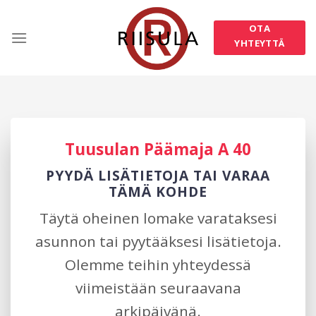
Skip
to
OTA
content
YHTEYTTÄ
Tuusulan Päämaja A 40
PYYDÄ LISÄTIETOJA TAI VARAA
TÄMÄ KOHDE
Täytä oheinen lomake varataksesi
asunnon tai pyytääksesi lisätietoja.
Olemme teihin yhteydessä
viimeistään seuraavana
arkipäivänä.