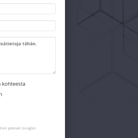
a kohteesta
n
siihen pätevät Googlen