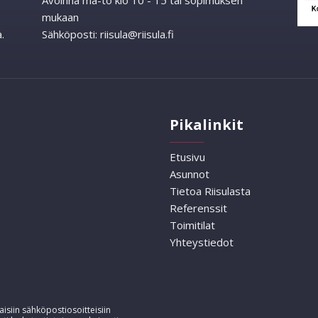
Avoinna ma-to klo 10 - 15 tai sopimuksen
mukaan
.
Sähköposti:
riisula@riisula.fi
Pikalinkit
Etusivu
Asunnot
Tietoa Riisulasta
Referenssit
Toimitilat
Yhteystiedot
isiin sähköpostiosoitteisiin