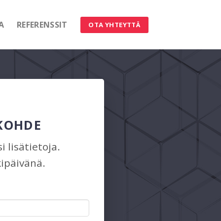
A
REFERENSSIT
OTA YHTEYTTÄ
 KOHDE
 lisätietoja.
ipäivänä.