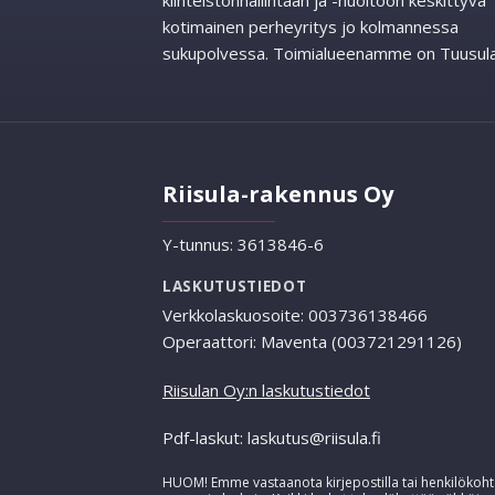
kiinteistönhallintaan ja -huoltoon keskittyvä
kotimainen perheyritys jo kolmannessa
sukupolvessa. Toimialueenamme on Tuusula
Riisula-rakennus Oy
Y-tunnus: 3613846-6
LASKUTUSTIEDOT
Verkkolaskuosoite: 003736138466
Operaattori: Maventa (003721291126)
Riisulan Oy:n laskutustiedot
Pdf-laskut: laskutus@riisula.fi
HUOM! Emme vastaanota kirjepostilla tai henkilökohta