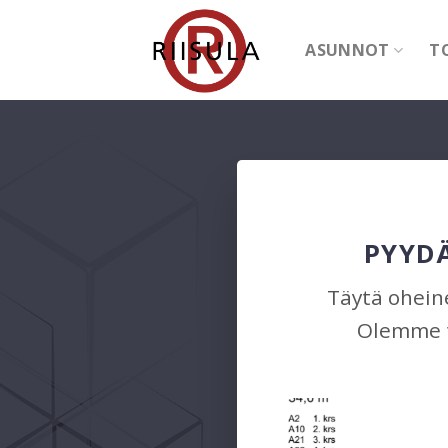
Skip
to
ASUNNOT
T
content
PYYDÄ
Täytä oheine
Olemme t