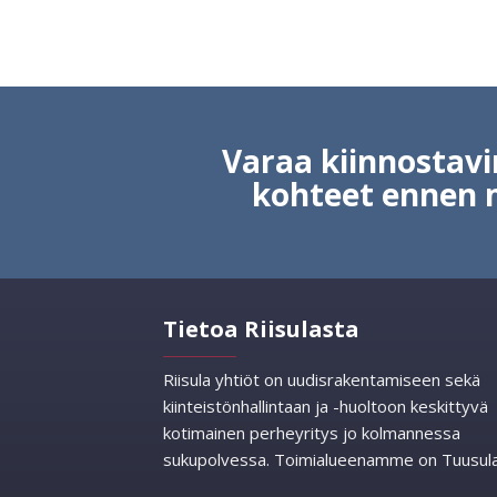
Varaa kiinnosta
kohteet ennen 
Tietoa Riisulasta
Riisula yhtiöt on uudisrakentamiseen sekä
kiinteistönhallintaan ja -huoltoon keskittyvä
kotimainen perheyritys jo kolmannessa
sukupolvessa. Toimialueenamme on Tuusula