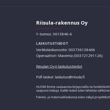
Riisula-rakennus Oy
Y-tunnus: 3613846-6
LASKUTUSTIEDOT
Verkkolaskuosoite: 003736138466
Operaattori: Maventa (003721291126)
Riisulan Oy:n laskutustiedot
Pdf-laskut: laskutus@riisula.fi
HUOM! Emme vastaanota kirjepostilla tai henkilökohta
saapuvia laskuja. Kaikki laskut tulee lähettää sähköise
Palvelu- ja materiaalilaskuissa tulee näkyä projektikoh