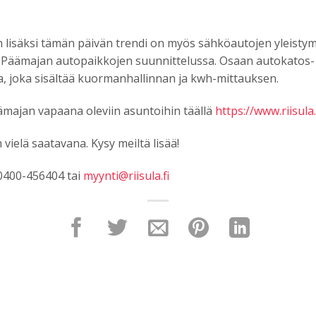
lisäksi tämän päivän trendi on myös sähköautojen yleisty
 Päämajan autopaikkojen suunnittelussa. Osaan autokatos- 
a, joka sisältää kuormanhallinnan ja kwh-mittauksen.
majan vapaana oleviin asuntoihin täällä
https://www.riisul
vielä saatavana. Kysy meiltä lisää!
 0400-456404 tai
myynti@riisula.fi