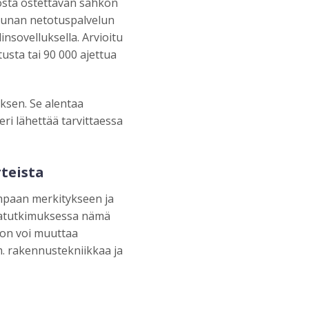
osta ostettavan sähkön
arunan netotuspalvelun
nsovelluksella. Arvioitu
sta tai 90 000 ajettua
uksen. Se alentaa
eri lähettää tarvittaessa
teista
empaan merkitykseen ja
inatutkimuksessa nämä
oon voi muuttaa
m. rakennustekniikkaa ja