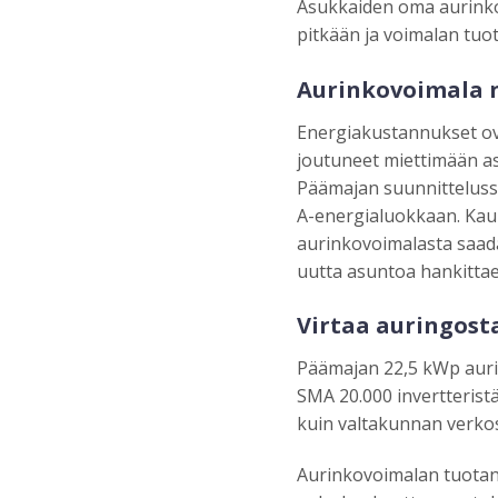
Asukkaiden oma aurinko
pitkään ja voimalan tuo
Aurinkovoimala n
Energiakustannukset o
joutuneet miettimään a
Päämajan suunnittelussa
A-energialuokkaan. Kauk
aurinkovoimalasta saada
uutta asuntoa hankitta
Virtaa auringost
Päämajan 22,5 kWp auri
SMA 20.000 invertterist
kuin valtakunnan verko
Aurinkovoimalan tuotant