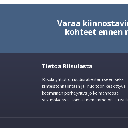
Varaa kiinnosta
kohteet ennen 
Tietoa Riisulasta
Riisula yhtiöt on uudisrakentamiseen sekä
kiinteistönhallintaan ja -huoltoon keskittyvä
kotimainen perheyritys jo kolmannessa
sukupolvessa. Toimialueenamme on Tuusula