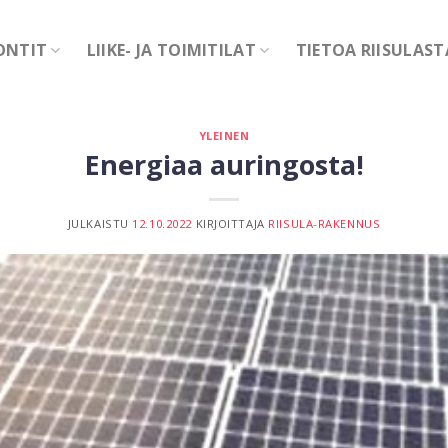
ONTIT
LIIKE- JA TOIMITILAT
TIETOA RIISULAST
YLEINEN
Energiaa auringosta!
JULKAISTU
12.10.2022
KIRJOITTAJA
RIISULA-RAKENNUS