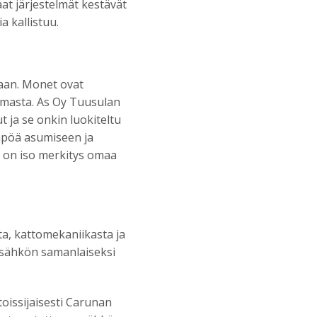
t järjestelmät kestävät
 kallistuu.
aan. Monet ovat
lmasta. As Oy Tuusulan
 ja se onkin luokiteltu
mpöä asumiseen ja
a on iso merkitys omaa
, kattomekaniikasta ja
n sähkön samanlaiseksi
oissijaisesti Carunan