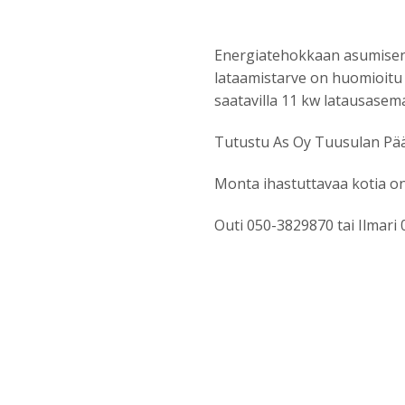
Energiatehokkaan asumisen 
lataamistarve on huomioitu
saatavilla 11 kw latausasem
Tutustu As Oy Tuusulan Pää
Monta ihastuttavaa kotia on 
Outi 050-3829870 tai Ilmari