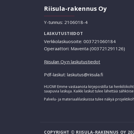
Riisula-rakennus Oy
Y-tunnus: 2106018-4
LASKUTUSTIEDOT
Verkkolaskuosoite: 003721060184
Operaattori: Maventa (003721291126)
Riisulan Oy:n laskutustiedot
Pdf-laskut: laskutus@riisula.fi
HUOM! Emme vastaanota kirjepostilla tai henkilökohta
saapuvia laskuja. Kaikki laskut tulee lähettää sähköise
Palvelu- ja materiaalilaskuissa tulee näkyä projektikoh
COPYRIGHT © RIISULA-RAKENNUS OY 202