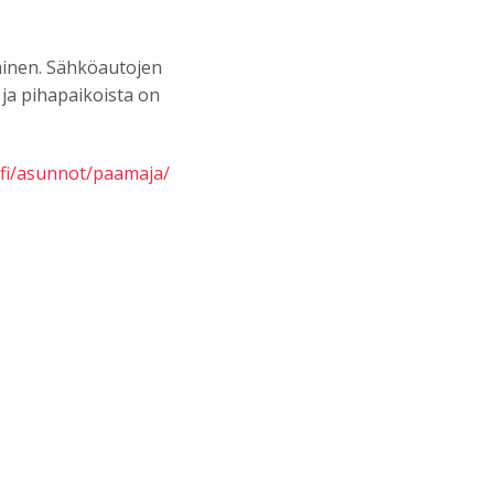
minen. Sähköautojen
ja pihapaikoista on
a.fi/asunnot/paamaja/