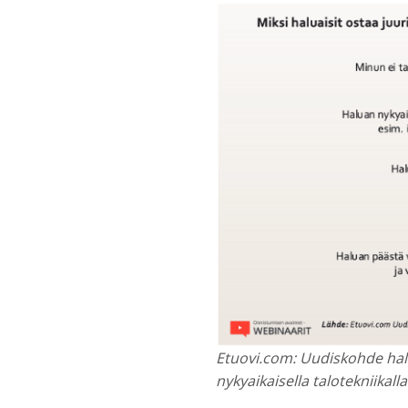
Etuovi.com: Uudiskohde halu
nykyaikaisella talotekniikall