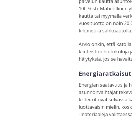
palvelun kautta asunto
100 %:sti. Mahdollinen 
kautta tai myymällä ver
vuosituotto on noin 20 
kilometriä sähköautolla.
Arvio onkin, että katoll
kiinteistön hoitokuluja j
hälytyksiä, jos se havai
Energiaratkaisut
Energian saatavuus ja h
asunnonvaihtajat tekevä
kriteerit ovat selvässä
luottavaisin mielin, ko
-materiaaleja valittaessa