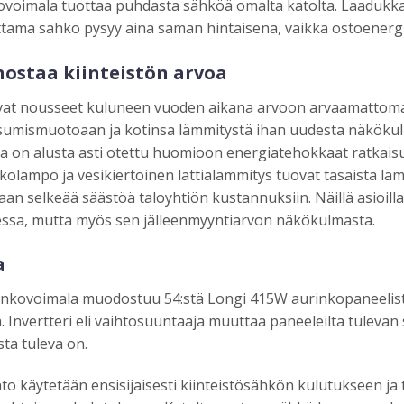
voimala tuottaa puhdasta sähköä omalta katolta. Laadukkaa
ttama sähkö pysyy aina saman hintaisena, vaikka ostoenergia
ostaa kiinteistön arvoa
vat nousseet kuluneen vuoden aikana arvoon arvaamattom
sumismuotoaan ja kotinsa lämmitystä ihan uudesta näköku
 on alusta asti otettu huomioon energiatehokkaat ratkaisut
olämpö ja vesikiertoinen lattialämmitys tuovat tasaista lä
an selkeää säästöä taloyhtiön kustannuksiin. Näillä asioill
essa, mutta myös sen jälleenmyyntiarvon näkökulmasta.
a
nkovoimala muodostuu 54:stä Longi 415W aurinkopaneelista
ä. Invertteri eli vaihtosuuntaaja muuttaa paneeleilta tuleva
sta tuleva on.
o käytetään ensisijaisesti kiinteistösähkön kulutukseen ja t