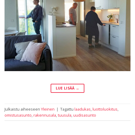
LUE LISÄÄ
→
Julkaistu aiheeseen
Yleinen
|
Tagattu
laadukas
,
luottoluokitus
,
omistusasunto
,
rakennusala
,
tuusula
,
uudisasunto