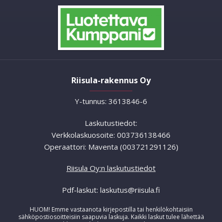
Riisula-rakennus Oy
Y-tunnus: 3613846-6
Laskutustiedot:
Verkkolaskuosoite: 003736138466
Operaattori: Maventa (003721291126)
Riisula Oy:n laskutustiedot
Pdf-laskut: laskutus@riisula.fi
HUOM! Emme vastaanota kirjepostilla tai henkilökohtaisiin
sähköpostiosoitteisiin saapuvia laskuja. Kaikki laskut tulee lähettää