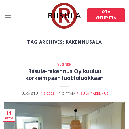
Skip
to
OTA
content
YHTEYTTÄ
TAG ARCHIVES:
RAKENNUSALA
YLEINEN
Riisula-rakennus Oy kuuluu
korkeimpaan luottoluokkaan
JULKAISTU
11.9.2023
KIRJOITTAJA
RIISULA-RAKENNUS
11
syys