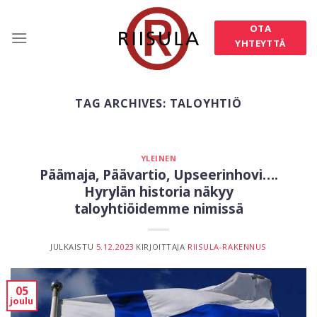
Skip
to
OTA
content
YHTEYTTÄ
TAG ARCHIVES:
TALOYHTIÖ
YLEINEN
Päämaja, Päävartio, Upseerinhovi….
Hyrylän historia näkyy
taloyhtiöidemme nimissä
JULKAISTU
5.12.2023
KIRJOITTAJA
RIISULA-RAKENNUS
05
joulu