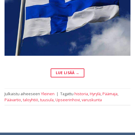
LUE LISÄÄ
→
Julkaistu aiheeseen
Yleinen
|
Tagattu
historia
,
Hyrylä
,
Päämaja
,
Päävartio
,
taloyhtiö
,
tuusula
,
Upseerinhovi
,
varuskunta