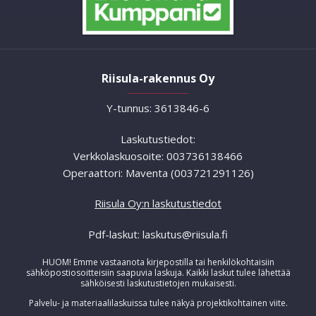
Riisula-rakennus Oy
Y-tunnus: 3613846-6
Laskutustiedot:
Verkkolaskuosoite: 003736138466
Operaattori: Maventa (003721291126)
Riisula Oy:n laskutustiedot
Pdf-laskut: laskutus@riisula.fi
HUOM! Emme vastaanota kirjepostilla tai henkilökohtaisiin
sähköpostiosoitteisiin saapuvia laskuja. Kaikki laskut tulee lähettää
sähköisesti laskutustietojen mukaisesti.
Palvelu- ja materiaalilaskuissa tulee näkyä projektikohtainen viite.