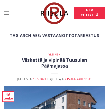
Skip
to
OTA
content
YHTEYTTÄ
TAG ARCHIVES:
VASTAANOTTOTARKASTUS
YLEINEN
Vilskettä ja vipinää Tuusulan
Päämajassa
JULKAISTU
16.5.2023
KIRJOITTAJA
RIISULA-RAKENNUS
16
touko