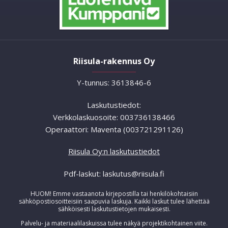
Riisula-rakennus Oy
Y-tunnus: 3613846-6
Laskutustiedot:
Verkkolaskuosoite: 003736138466
Operaattori: Maventa (003721291126)
Riisula Oy:n laskutustiedot
Pdf-laskut: laskutus@riisula.fi
HUOM! Emme vastaanota kirjepostilla tai henkilökohtaisiin
sähköpostiosoitteisiin saapuvia laskuja. Kaikki laskut tulee lähettää
sähköisesti laskutustietojen mukaisesti.
Palvelu- ja materiaalilaskuissa tulee näkyä projektikohtainen viite.