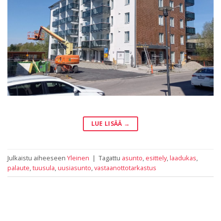
LUE LISÄÄ
→
Julkaistu aiheeseen
Yleinen
|
Tagattu
asunto
,
esittely
,
laadukas
,
palaute
,
tuusula
,
uusiasunto
,
vastaanottotarkastus