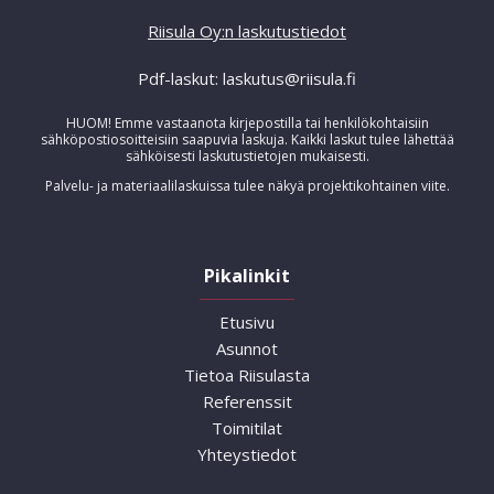
Riisula Oy:n laskutustiedot
Pdf-laskut: laskutus@riisula.fi
HUOM! Emme vastaanota kirjepostilla tai henkilökohtaisiin
sähköpostiosoitteisiin saapuvia laskuja. Kaikki laskut tulee lähettää
sähköisesti laskutustietojen mukaisesti.
Palvelu- ja materiaalilaskuissa tulee näkyä projektikohtainen viite.
Pikalinkit
Etusivu
Asunnot
Tietoa Riisulasta
Referenssit
Toimitilat
Yhteystiedot