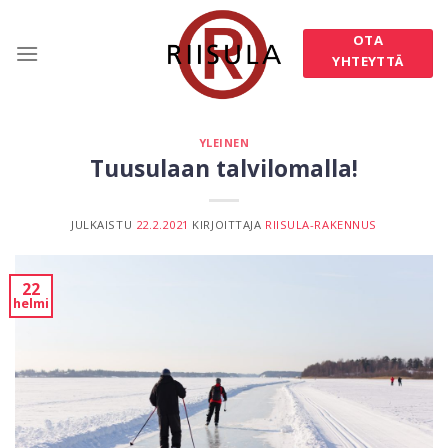
Skip
to
OTA
content
YHTEYTTÄ
YLEINEN
Tuusulaan talvilomalla!
JULKAISTU
22.2.2021
KIRJOITTAJA
RIISULA-RAKENNUS
22
helmi