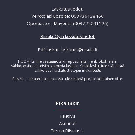
Laskutustiedot:
Verkkolaskuosoite: 003736138466
Operaattori: Maventa (003721291126)
Riisula Oy:n laskutustiedot
Pdf-laskut: laskutus@riisula.fi
HUOM! Emme vastaanota kirjepostilla tai henkilökohtaisiin
sähköpostiosoitteisiin saapuvia laskuja. Kaikki laskut tulee lähettää
sähköisesti laskutustietojen mukaisesti.
Palvelu- ja materiaalilaskuissa tulee näkyä projektikohtainen viite.
Pikalinkit
Etusivu
Asunnot
Tietoa Riisulasta