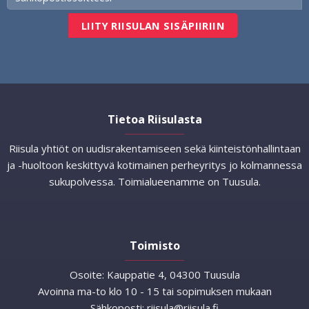
Tietoa Riisulasta
Riisula yhtiöt on uudisrakentamiseen sekä kiinteistönhallintaan
ja -huoltoon keskittyvä kotimainen perheyritys jo kolmannessa
sukupolvessa. Toimialueenamme on Tuusula.
Toimisto
Osoite:
Kauppatie 4, 04300 Tuusula
Avoinna ma-to klo 10 - 15 tai sopimuksen mukaan
Sähkoposti:
riisula@riisula.fi