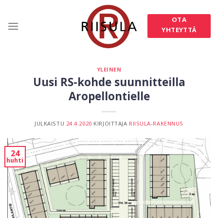
Skip
to
OTA
content
YHTEYTTÄ
YLEINEN
Uusi RS-kohde suunnitteilla
Aropellontielle
JULKAISTU
24.4.2020
KIRJOITTAJA
RIISULA-RAKENNUS
24
huhti